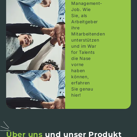
Management-
Job. Wie
Sie, als
Arbeitgeber
ihre
Mitarbeitenden
unterstützen
und im War
for Talents
die Nase
vorne
haben
können,
erfahren
Sie genau
hier!
Über uns
und unser Produkt