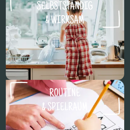
SELBSTSTÄNDIG
& WIRKSAM
ROUTINE
& SPIELRAUM​