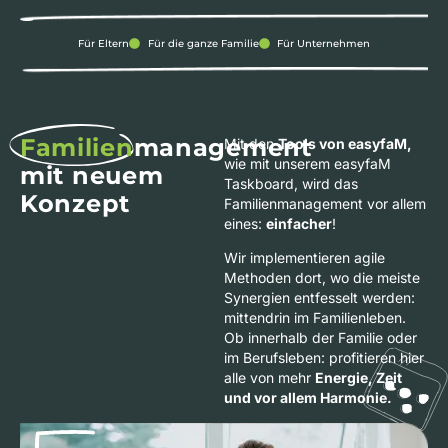
Für Eltern
Für die ganze Familie
Für Unternehmen
Familien
management
Mit den
Tools von easyfaM,
wie mit unserem easyfaM
mit neuem
Taskboard, wird das
Konzept
Familienmanagement vor allem
eines:
einfacher
!
Wir implementieren agile
Methoden dort, wo die meiste
Synergien entfesselt werden:
mittendrin im Familienleben.
Ob innerhalb der Familie oder
im Berufsleben: profitieren hier
alle von mehr
Energie, Zeit
und vor allem Harmonie.