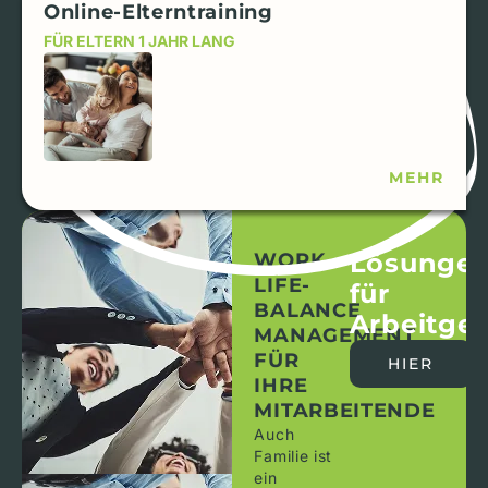
Online-Elterntraining
FÜR ELTERN 1 JAHR LANG
MEHR
Lösunge
WORK-
LIFE-
für
BALANCE
Arbeitge
MANAGEMENT
FÜR
HIER
IHRE
MITARBEITENDE
Auch
Familie ist
ein